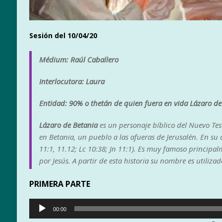
Sesión del 10/04/20
Médium: Raúl Caballero
Interlocutora: Laura
Entidad: 90% o thetán de quien fuera en vida Lázaro de
Lázaro de Betania
es un personaje bíblico del Nuevo Te
en Betania, un pueblo a las afueras de Jerusalén. En su 
11:1,​ 11.12;​ Lc 10:38;
​ Jn 11:1
​). Es muy famoso principal
por Jesús. A partir de esta historia su nombre es utili
PRIMERA PARTE
Reproductor
00:00
de