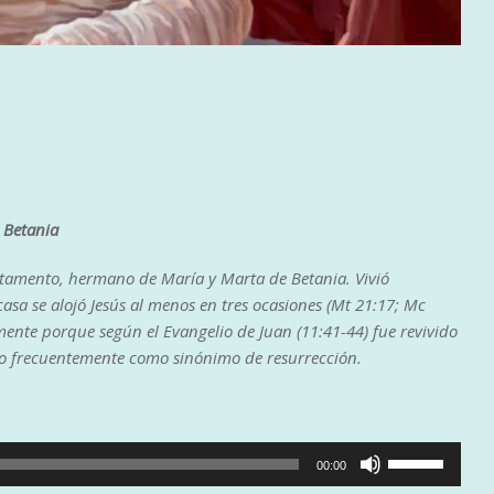
 Betania
stamento, hermano de María y Marta de Betania. Vivió
casa se alojó Jesús al menos en tres ocasiones (Mt 21:17; Mc
mente porque según el Evangelio de Juan (11:41-44)
​ fue revivido
zado frecuentemente como sinónimo de resurrección.
Utiliza
00:00
las