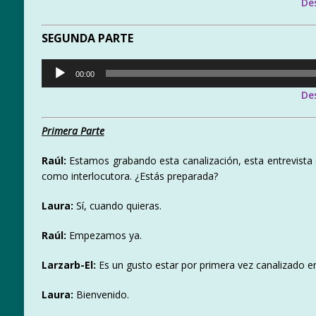
De
audio
SEGUNDA PARTE
Reproductor
00:00
de
De
audio
Primera Parte
Raúl:
Estamos grabando esta canalización, esta entrevista c
como interlocutora. ¿Estás preparada?
Laura:
Sí, cuando quieras.
Raúl:
Empezamos ya.
Larzarb-El:
Es un gusto estar por primera vez canalizado en 
Laura:
Bienvenido.