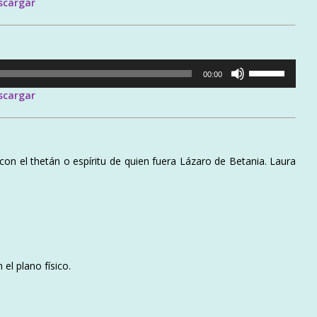
scargar
teclas
de
flecha
arriba/abajo
Utiliza
para
00:00
las
aumentar
scargar
teclas
o
de
disminuir
flecha
el
arriba/abajo
volumen.
on el thetán o espíritu de quien fuera Lázaro de Betania. Laura
para
aumentar
o
disminuir
el
volumen.
el plano físico.