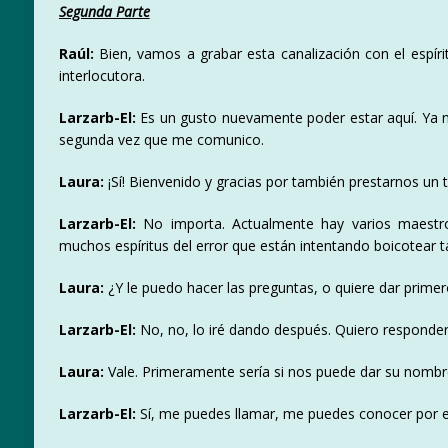
Segunda Parte
Raúl:
Bien, vamos a grabar esta canalización con el espír
interlocutora.
Larzarb-El:
Es un gusto nuevamente poder estar aquí. Ya n
segunda vez que me comunico.
Laura:
¡Sí! Bienvenido y gracias por también prestarnos un t
Larzarb-El:
No importa. Actualmente hay varios maestro
muchos espíritus del error que están intentando boicotear t
Laura:
¿Y le puedo hacer las preguntas, o quiere dar prim
Larzarb-El:
No, no, lo iré dando después. Quiero responder
Laura:
Vale. Primeramente sería si nos puede dar su nombr
Larzarb-El:
Sí, me puedes llamar, me puedes conocer por e