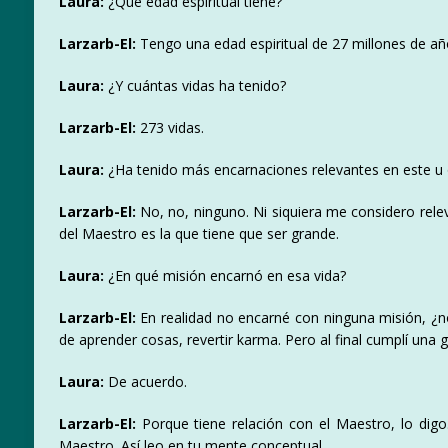
Laura:
¿Qué edad espiritual tiene?
Larzarb-El:
Tengo una edad espiritual de 27 millones de añ
Laura:
¿Y cuántas vidas ha tenido?
Larzarb-El:
273 vidas.
Laura:
¿Ha tenido más encarnaciones relevantes en este u
Larzarb-El:
No, no, ninguno. Ni siquiera me considero rele
del Maestro es la que tiene que ser grande.
Laura:
¿En qué misión encarnó en esa vida?
Larzarb-El:
En realidad no encarné con ninguna misión, ¿n
de aprender cosas, revertir karma. Pero al final cumplí una gr
Laura:
De acuerdo.
Larzarb-El:
Porque tiene relación con el Maestro, lo digo
Maestro. Así leo en tu mente conceptual.