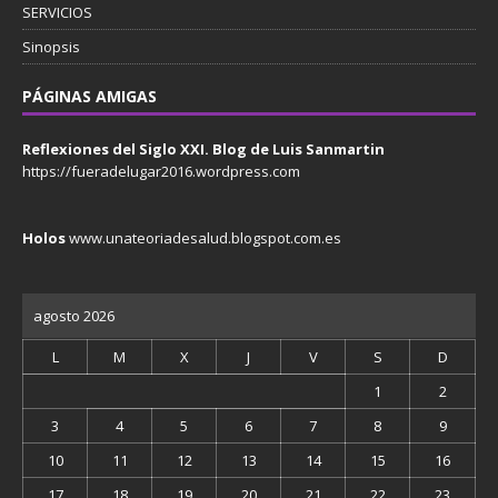
SERVICIOS
Sinopsis
PÁGINAS AMIGAS
Reflexiones del Siglo XXI. Blog de Luis Sanmartin
https://fueradelugar2016.wordpress.com
Holos
www.unateoriadesalud.blogspot.com.es
agosto 2026
L
M
X
J
V
S
D
1
2
3
4
5
6
7
8
9
10
11
12
13
14
15
16
17
18
19
20
21
22
23