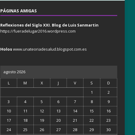
PÁGINAS AMIGAS
Reflexiones del Siglo XXI. Blog de Luis Sanmartin
https://fueradelugar2016.wordpress.com
Holos
www.unateoriadesalud.blogspot.com.es
agosto 2026
L
M
X
J
V
S
D
1
2
3
4
5
6
7
8
9
10
11
12
13
14
15
16
17
18
19
20
21
22
23
24
25
26
27
28
29
30