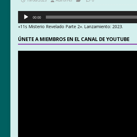
Reproductor
00:00
de
«11s Misterio Revelado Parte 2». Lanzamiento: 2023.
audio
ÚNETE A MIEMBROS EN EL CANAL DE YOUTUBE
Reproductor
de
vídeo