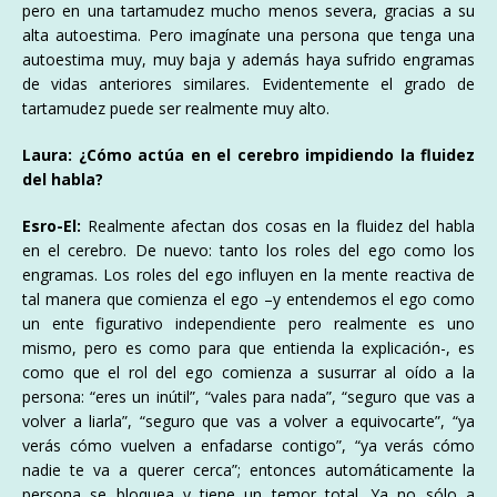
pero en una tartamudez mucho menos severa, gracias a su
alta autoestima. Pero imagínate una persona que tenga una
autoestima muy, muy baja y además haya sufrido engramas
de vidas anteriores similares. Evidentemente el grado de
tartamudez puede ser realmente muy alto.
Laura: ¿Cómo actúa en el cerebro impidiendo la fluidez
del habla?
Esro-El:
Realmente afectan dos cosas en la fluidez del habla
en el cerebro. De nuevo: tanto los roles del ego como los
engramas. Los roles del ego influyen en la mente reactiva de
tal manera que comienza el ego –y entendemos el ego como
un ente figurativo independiente pero realmente es uno
mismo, pero es como para que entienda la explicación-, es
como que el rol del ego comienza a susurrar al oído a la
persona: “eres un inútil”, “vales para nada”, “seguro que vas a
volver a liarla”, “seguro que vas a volver a equivocarte”, “ya
verás cómo vuelven a enfadarse contigo”, “ya verás cómo
nadie te va a querer cerca”; entonces automáticamente la
persona se bloquea y tiene un temor total. Ya no sólo a