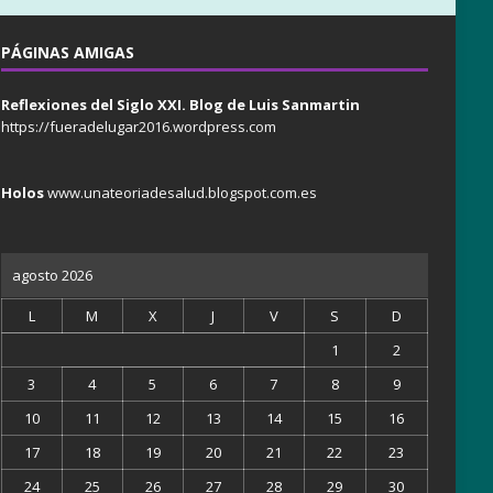
PÁGINAS AMIGAS
Reflexiones del Siglo XXI. Blog de Luis Sanmartin
https://fueradelugar2016.wordpress.com
Holos
www.unateoriadesalud.blogspot.com.es
agosto 2026
L
M
X
J
V
S
D
1
2
3
4
5
6
7
8
9
10
11
12
13
14
15
16
17
18
19
20
21
22
23
24
25
26
27
28
29
30