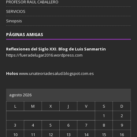
PROFESOR RAÚL CABALLERO
SERVICIOS
Sinopsis
PÁGINAS AMIGAS
Reflexiones del Siglo XXI. Blog de Luis Sanmartin
https://fueradelugar2016.wordpress.com
Holos
www.unateoriadesalud.blogspot.com.es
agosto 2026
L
M
X
J
V
S
D
1
2
3
4
5
6
7
8
9
10
11
12
13
14
15
16