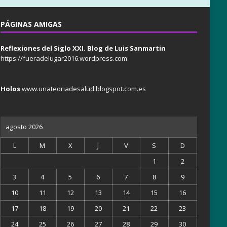
PÁGINAS AMIGAS
Reflexiones del Siglo XXI. Blog de Luis Sanmartin
https://fueradelugar2016.wordpress.com
Holos
www.unateoriadesalud.blogspot.com.es
agosto 2026
L
M
X
J
V
S
D
1
2
3
4
5
6
7
8
9
10
11
12
13
14
15
16
17
18
19
20
21
22
23
24
25
26
27
28
29
30