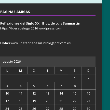
PÁGINAS AMIGAS
Reflexiones del Siglo XXI. Blog de Luis Sanmartin
https://fueradelugar2016.wordpress.com
Holos
www.unateoriadesalud.blogspot.com.es
agosto 2026
L
M
X
J
V
S
D
1
2
3
4
5
6
7
8
9
10
11
12
13
14
15
16
17
18
19
20
21
22
23
24
25
26
27
28
29
30