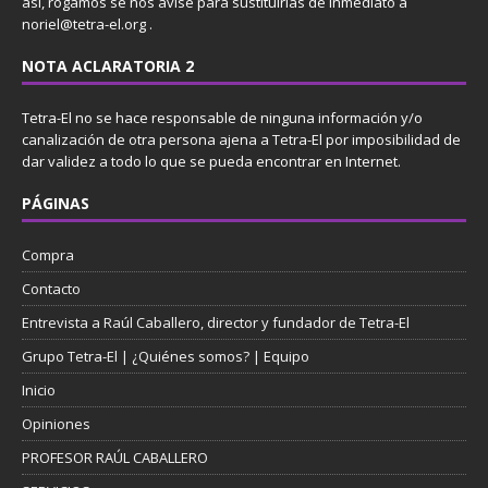
así, rogamos se nos avise para sustituirlas de inmediato a
noriel@tetra-el.org .
NOTA ACLARATORIA 2
Tetra-El no se hace responsable de ninguna información y/o
canalización de otra persona ajena a Tetra-El por imposibilidad de
dar validez a todo lo que se pueda encontrar en Internet.
PÁGINAS
Compra
Contacto
Entrevista a Raúl Caballero, director y fundador de Tetra-El
Grupo Tetra-El | ¿Quiénes somos? | Equipo
Inicio
Opiniones
PROFESOR RAÚL CABALLERO