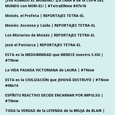
¿FUE ROBADO EL MUNDIAL? ¡La CARA B de la COPA DEL
MUNDO con NORI-EL! | #TetraElNow #07x16
Moisés, el Profeta | REPORTAJES TETRA-EL
Moisés: Ascenso y Caída | REPORTAJES TETRA-EL
Los Misterios de Moisés | REPORTAJES TETRA-EL
José el Patriarca | REPORTAJES TETRA-EL
ESTA es la MEDIUMNIDAD que MERECE nuestro S.XXI |
#TNow
La VIDA PASADA VICTORIANA de LAURA | #TNow
ESTA es la CIVILIZACIÓN que JEHOVÁ DESTRUYÓ | #TNow
#06x14
ESPÍRITU REACTIVO DECIDE ENCARNAR POR IMPULSO |
#TNow
TODA la VERDAD de la LEYENDA de la BRUJA de BLAIR |