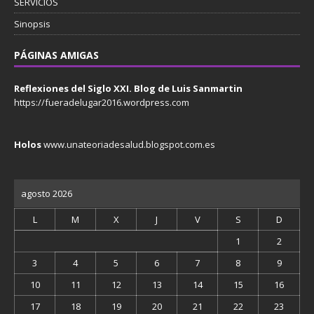
SERVICIOS
Sinopsis
PÁGINAS AMIGAS
Reflexiones del Siglo XXI. Blog de Luis Sanmartin
https://fueradelugar2016.wordpress.com
Holos
www.unateoriadesalud.blogspot.com.es
agosto 2026
L
M
X
J
V
S
D
1
2
3
4
5
6
7
8
9
10
11
12
13
14
15
16
17
18
19
20
21
22
23