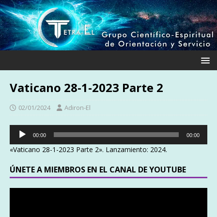
Vaticano 28-1-2023 Parte 2
02/01/2024
Adiron-El
Reproductor
00:00
00:00
de
«Vaticano 28-1-2023 Parte 2». Lanzamiento: 2024.
audio
ÚNETE A MIEMBROS EN EL CANAL DE YOUTUBE
Reproductor
de
vídeo