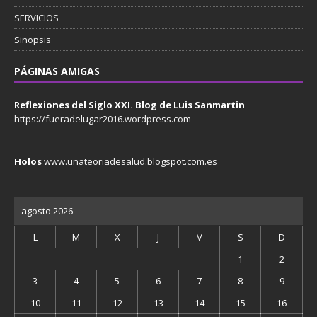
SERVICIOS
Sinopsis
PÁGINAS AMIGAS
Reflexiones del Siglo XXI. Blog de Luis Sanmartin
https://fueradelugar2016.wordpress.com
Holos
www.unateoriadesalud.blogspot.com.es
agosto 2026
L
M
X
J
V
S
D
1
2
3
4
5
6
7
8
9
10
11
12
13
14
15
16