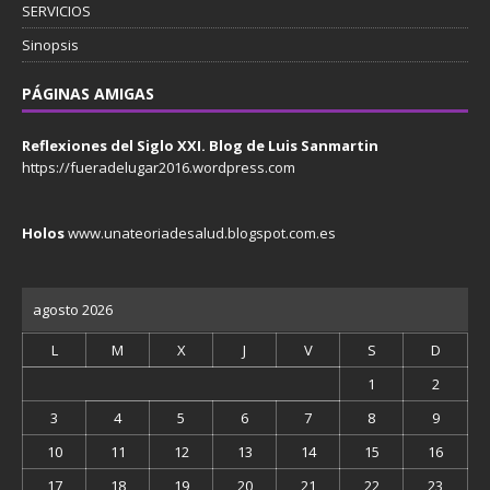
SERVICIOS
Sinopsis
PÁGINAS AMIGAS
Reflexiones del Siglo XXI. Blog de Luis Sanmartin
https://fueradelugar2016.wordpress.com
Holos
www.unateoriadesalud.blogspot.com.es
agosto 2026
L
M
X
J
V
S
D
1
2
3
4
5
6
7
8
9
10
11
12
13
14
15
16
17
18
19
20
21
22
23