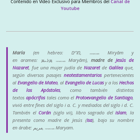
Contenido en Vídeo Exclusivo para Miembros del
Canal de
Youtube
María
(en hebreo:
מרים
‎,
Miryām
y
romanizado:
en arameo:
ܡܪܝܡ‎
‎,
Maryām
),
madre de
Jesús de
romanizado:
Nazaret
, fue una mujer judía de
Nazaret
de
Galilea
que,
según diversos pasajes
neotestamentarios
pertenecientes
al
Evangelio de Mateo
, al
Evangelio de Lucas
y a los
Hechos
de los Apóstoles
, como también distintos
textos
apócrifos
tales como el
Protoevangelio de Santiago
,
vivió entre fines del siglo i a. C. y mediados del siglo i d. C.
También el
Corán
(siglo vii), libro sagrado del
islam
, la
presenta como madre de Jesús (
Isa
), bajo su nombre
en árabe:
مريم
‎,
Maryam
.
romanizado: