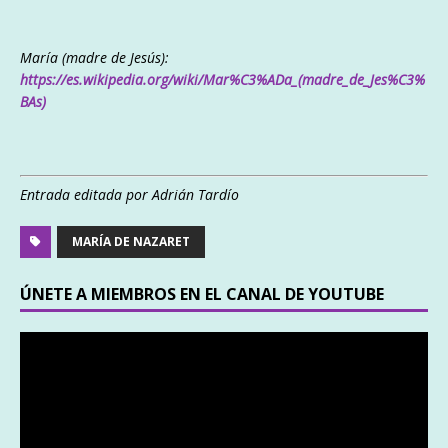
María (madre de Jesús):
https://es.wikipedia.org/wiki/Mar%C3%ADa_(madre_de_Jes%C3%
BAs)
Entrada editada por Adrián Tardío
MARÍA DE NAZARET
ÚNETE A MIEMBROS EN EL CANAL DE YOUTUBE
Reproductor
de
vídeo