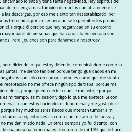
encarnado lo sabe y tiene tanta negatividad. Hay espíritus del
han de mis engramas, también demonios que obviamente se
 a las descargas, por eso me siento tan desestabilizado, por
anas tremendas por crecer pero no se lo permiten los propios
n él. Porque él percibe que hay negatividad en su entorno
la mayor parte de personas que ha conocido en persona son
ñarnos. Pero ¿quiénes son para dañarnos a nosotros?
sí, pero diciendo lo que estoy diciendo, comunicándome como lo
das juntas, me siento tan bien porque tengo guardados en mi
cios negativos que solo con comunicarme es como que me siento
l receptáculo no me ofrece ningún tipo de traba, porque me
uiero decir, porque puedo decir lo que se me antoje porque
 es mi tiempo, es mi sesión y digo lo que me apetece. Si con
enomenal lo que estoy haciendo, es fenomenal y me gusta decir
a porque hay muchos seres físicos que intentan tumbar a mi
tumbarme a mí, entonces es como que me armo de fuerza y
 no me dan miedo nada. En otros tiempos yo fui distinto, con
de una persona femenina en el entorno de mi 10% que le hace