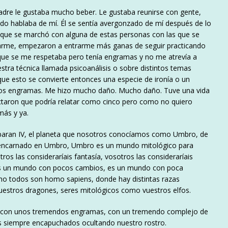
adre le gustaba mucho beber. Le gustaba reunirse con gente,
do hablaba de mí. Él se sentía avergonzado de mí después de lo
 que se marchó con alguna de estas personas con las que se
larme, empezaron a entrarme más ganas de seguir practicando
que se me respetaba pero tenía engramas y no me atrevía a
tra técnica llamada psicoanálisis o sobre distintos temas
ue esto se convierte entonces una especie de ironía o un
r los engramas. Me hizo mucho daño. Mucho daño. Tuve una vida
taron que podría relatar como cinco pero como no quiero
más y ya.
ldebaran IV, el planeta que nosotros conocíamos como Umbro, de
e encarnado en Umbro, Umbro es un mundo mitológico para
os las consideraríais fantasía, vosotros las consideraríais
as. Es un mundo con pocos cambios, es un mundo con poca
no todos son homo sapiens, donde hay distintas razas
estros dragones, seres mitológicos como vuestros elfos.
lo con unos tremendos engramas, con un tremendo complejo de
os siempre encapuchados ocultando nuestro rostro.