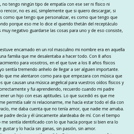
o, no tengo ningún tipo de empatía con ese ser ni físico ni
o rencor, no es así, simplemente que si quiero descargar, si
es como que tengo que personalizar, es como que tengo que
ondo porque eso me lo dice el querido thetán del receptáculo
s muy negativo guardarse las cosas para uno y de eso consiste,
de estuve encarnado en un rol masculino mi nombre era en aquella
n una familia que me desalentaba a hacer todo. Con 8 años
acimiento para vosotros, en el que tuve a los 8 años físicos
 yo sentía tremendo anhelo de llegar a ser alguien importante.
erdo que me alentaron como para que empezara con música que
tos que causan una música angelical para vuestros oídos físicos y
correctamente y fui aprendiendo, recuerdo cuando mi padre
tener un hijo con esas aptitudes. Lo que sucedió es que me
 permitía salir ni relacionarme, me hacía estar todo el día con
vacío, me daba cuenta que no tenía amor, que nadie me amaba.
 padre decía y él únicamente alardeaba de mí. Con el tiempo
 sentía identificado con lo que hacía porque si bien era lo
gustar y lo hacía sin ganas, sin pasión, sin amor.