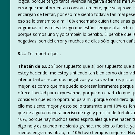
lógica, porque tengo tanta vivencia negativa además mi 10% 
error que me atormentan constantemente, que se aprovec
encargan de tentar, por eso me siento todavía tan mal pese
eso se lo transmito a mi 10% encarnado quien tiene unas g
engramas o los roles de ego que están siempre al acecho co
porque somos uno y yo también lo percibo. Él percibe que 
negativas, son del error y muchas de ellas sólo quieren da
S.L.:
Te importa que…
Thetán de S.L.:
Sí por supuesto que sí, por supuesto que 
estoy haciendo, me estoy sintiendo tan bien como cinco vi
interior tantos recuerdos negativos y a su vez tantos jui
mejor, es como que me puedo expresar libremente porque e
ofrece libertad para expresarme, porque no coarta lo que q
considero que es lo oportuno para mí, porque considero que
ello me siento mejor y esto se lo transmito a mi 10% es f
que de alguna manera preciso de ego y preciso de fortalez
10%, porque hay muchos seres espirituales que me hacen 
digo no y es cuando me siento grande, me siento fuerte, ya
menos engramas obvio, mi 10% tuvo tiempos mejores. Hay 