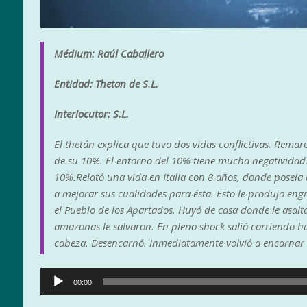
Médium: Raúl Caballero
Entidad: Thetan de S.L.
Interlocutor: S.L.
El thetán explica que tuvo dos vidas conflictivas. Remar
de su 10%. El entorno del 10% tiene mucha negatividad
10%.Relató una vida en Italia con 8 años, donde poseia
a mejorar sus cualidades para ésta. Esto le produjo eng
el Pueblo de los Apartados. Huyó de casa donde le asal
amazonas le salvaron. En pleno shock salió corriendo ha
cabeza. Desencarnó. Inmediatamente volvió a encarna
Reproductor
00:00
de
audio