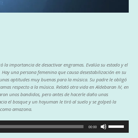
có la importancia de desactivar engramas. Evalúa su estado y el
. Hay una persona femenina que causa desestabilización en su
 unas aptitudes muy buenas para la música. Su padre le obligó
ramas respecto a la música. Relató otra vida en Aldebaran IV, en
taron unos bandidos, pero antes de hacerle daño unas
cia el bosque y un hoyuman le tiró al suelo y se golpeó la
r como amazona.
Utiliza
00:00
las
teclas