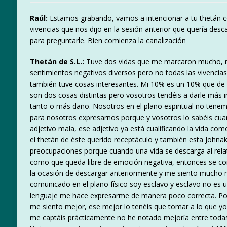
Raúl:
Estamos grabando, vamos a intencionar a tu thetán c
vivencias que nos dijo en la sesión anterior que quería des
para preguntarle. Bien comienza la canalización
Thetán de S.L.:
Tuve dos vidas que me marcaron mucho, m
sentimientos negativos diversos pero no todas las vivencia
también tuve cosas interesantes. Mi 10% es un 10% que de a
son dos cosas distintas pero vosotros tendéis a darle más 
tanto o más daño. Nosotros en el plano espiritual no tenem
para nosotros expresarnos porque y vosotros lo sabéis cua
adjetivo mala, ese adjetivo ya está cualificando la vida c
el thetán de éste querido receptáculo y también esta Johna
preocupaciones porque cuando una vida se descarga al relata
como que queda libre de emoción negativa, entonces se co
la ocasión de descargar anteriormente y me siento mucho m
comunicado en el plano físico soy esclavo y esclavo no es 
lenguaje me hace expresarme de manera poco correcta. Por
me siento mejor, ese mejor lo tenéis que tomar a lo que yo 
me captáis prácticamente no he notado mejoría entre todas