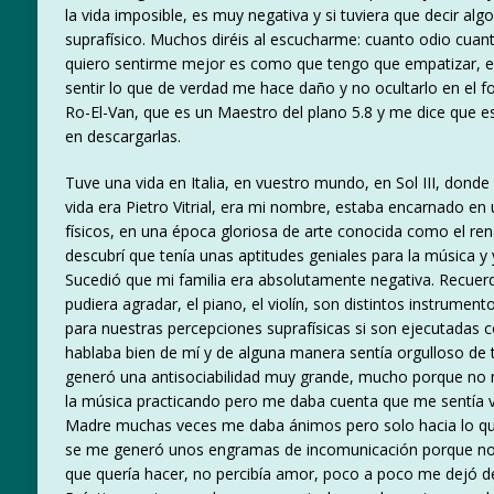
la vida imposible, es muy negativa y si tuviera que decir alg
suprafísico. Muchos diréis al escucharme: cuanto odio cuant
quiero sentirme mejor es como que tengo que empatizar, 
sentir lo que de verdad me hace daño y no ocultarlo en el f
Ro-El-Van, que es un Maestro del plano 5.8 y me dice que e
en descargarlas.
Tuve una vida en Italia, en vuestro mundo, en Sol III, don
vida era Pietro Vitrial, era mi nombre, estaba encarnado e
físicos, en una época gloriosa de arte conocida como el ren
descubrí que tenía unas aptitudes geniales para la música y
Sucedió que mi familia era absolutamente negativa. Recu
pudiera agradar, el piano, el violín, son distintos instrumen
para nuestras percepciones suprafísicas si son ejecutadas 
hablaba bien de mí y de alguna manera sentía orgulloso de 
generó una antisociabilidad muy grande, mucho porque no me
la música practicando pero me daba cuenta que me sentía 
Madre muchas veces me daba ánimos pero solo hacia lo que
se me generó unos engramas de incomunicación porque no me
que quería hacer, no percibía amor, poco a poco me dejó de 