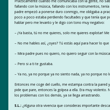
Prácticamente cuando me comunicaba con la gente, no sabía
fallando con la música, fallando con los instrumentos, tení
padre empezó a ponerse duro conmigo, me obligaba a prac
poco a poco estaba perdiendo facultades y que tenía que po
hablar pero me levanto y le digo con tono muy negativo:
– ¡Ya basta, tú no me quieres, solo me quieres explotar! Me a
– No me hables así, ¿oyes? Tú estás aquí para hacer lo que
– Mira padre pues no quiero, no quiero seguir con la música 
– Pero si a ti te gustaba.
– Ya no, ya no porque ya no siento nada, ya no porque no lo 
Entonces me coge del cuello, me estampa contra la pared y
pide que pare, entonces la golpea a ella. Era muy violento
los problemas con los demás, ya se llega arrastrando.
S.L.:
¿Alguna otra vivencia que consideras importante desca