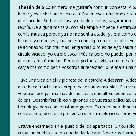
Thetán de S.L.:
Primero me gustaría concluir con esta. A p
beber y escuchar buena música. Era en esas reuniones cuan
que sucedió. Se fue de casa y nos dejó solos, seguramente
reunía. De alguna manera, con el tiempo empecé a estimu
con la música porque ya no me sentía atado, ya era como 
hacerlo y entonces y cualquiera que sepa un poco sobre vues
relacionados con traumas, engramas o roles de ego sabrá q
círculo vicioso, yo quiero tocar música pero no puedo, po
que me afectó mucho. Pero tengo tantas vidas que me afec
cargarme como decís vosotros al receptáculo relataré una 
Tuve una vida en el IV planeta de la estrella Aldebaran, A
esto hace muchísimo tiempo, hace varios milenios. Estuv
vosotros porque muchas de las cosas que allí suceden vosotr
épicas. Describiríais libros y guiones de vuestras películ
tecnología pero con constante guerra. Es un mundo donde 
conviviendo, donde se presentan seres mitológicos como vu
Estuve encarnado en el pueblo de los apartados. Un pueb
culpa, un pueblo que no quería dar la cara. Nosotros íbam