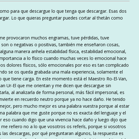
de
omo para que descargue lo que tenga que descargar. Esas dos
flecha
cargar. Lo que quieras preguntar puedes cortar al thetán como
arriba/abajo
para
aumentar
e provocaron muchos engramas, tuve pérdidas, tuve
o
s son o negativas o positivas, también me enseñaron cosas,
disminuir
lguna manera anhela estabilidad física, estabilidad emocional,
el
importancia a lo físico cuando muchas veces lo emocional hace
volumen.
os dolores físicos, sólo emocionales por eso es tan complicado
ndo se os queda grabada una mala experiencia, solamente el
omo que tiene carga. En este momento está el Maestro Ro-El-Van,
kan Ur-El que me orientan y me dicen que descargue sin
rla, al analizarla de forma personal, más fácil impersonal, es
nvierte en recuerdo neutro porque ya no hace daño. He tenido
ejor, pero mucho mejor es una palabra vuestra porque al estar
una palabra que me guste porque no es exacta del lenguaje y el
 eso cuando digo que una vivencia hace daño y luego dijo que
me refiero no a lo que vosotros os referís, porque si vosotros
 las descargas, por qué preguntaran algunos, la respuesta es