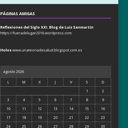
PÁGINAS AMIGAS
Reflexiones del Siglo XXI. Blog de Luis Sanmartin
https://fueradelugar2016.wordpress.com
Holos
www.unateoriadesalud.blogspot.com.es
agosto 2026
L
M
X
J
V
S
D
1
2
3
4
5
6
7
8
9
10
11
12
13
14
15
16
17
18
19
20
21
22
23
24
25
26
27
28
29
30