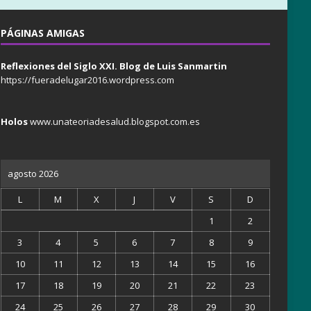
PÁGINAS AMIGAS
Reflexiones del Siglo XXI. Blog de Luis Sanmartin
https://fueradelugar2016.wordpress.com
Holos
www.unateoriadesalud.blogspot.com.es
agosto 2026
L
M
X
J
V
S
D
1
2
3
4
5
6
7
8
9
10
11
12
13
14
15
16
17
18
19
20
21
22
23
24
25
26
27
28
29
30