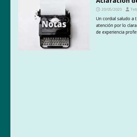
Aclaración d
20/05/2020
Tet
Un cordial saludo a 
atención por lo clar
de experiencia profe