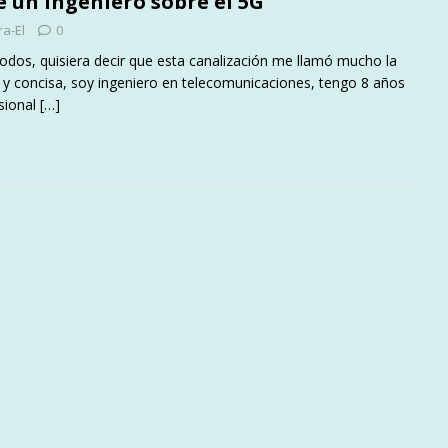
e un ingeniero sobre el 5G
ra-El
0
todos, quisiera decir que esta canalización me llamó mucho la
a y concisa, soy ingeniero en telecomunicaciones, tengo 8 años
sional
[…]