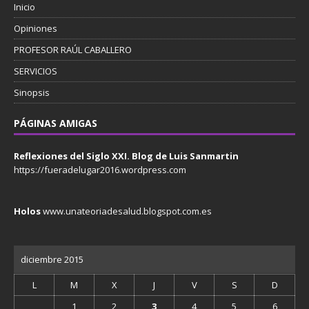
Inicio
Opiniones
PROFESOR RAÚL CABALLERO
SERVICIOS
Sinopsis
PÁGINAS AMIGAS
Reflexiones del Siglo XXI. Blog de Luis Sanmartin
https://fueradelugar2016.wordpress.com
Holos
www.unateoriadesalud.blogspot.com.es
diciembre 2015
L
M
X
J
V
S
D
1
2
3
4
5
6