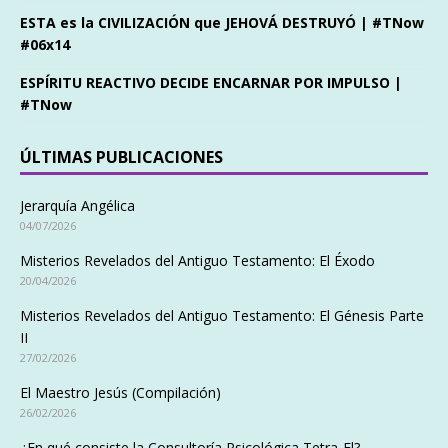
ESTA es la CIVILIZACIÓN que JEHOVÁ DESTRUYÓ | #TNow
#06x14
ESPÍRITU REACTIVO DECIDE ENCARNAR POR IMPULSO |
#TNow
ÚLTIMAS PUBLICACIONES
Jerarquía Angélica
04/07/2026
Misterios Revelados del Antiguo Testamento: El Éxodo
20/04/2026
Misterios Revelados del Antiguo Testamento: El Génesis Parte
II
27/02/2026
El Maestro Jesús (Compilación)
26/02/2026
¿En qué consiste la Consultoría Psicológica Tetra-El?