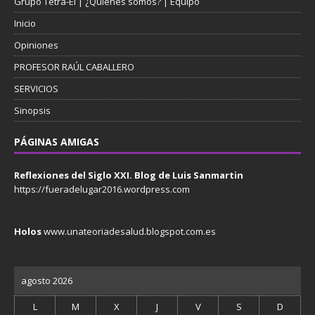
Grupo Tetra-El | ¿Quiénes somos? | Equipo
Inicio
Opiniones
PROFESOR RAÚL CABALLERO
SERVICIOS
Sinopsis
PÁGINAS AMIGAS
Reflexiones del Siglo XXI. Blog de Luis Sanmartin
https://fueradelugar2016.wordpress.com
Holos
www.unateoriadesalud.blogspot.com.es
agosto 2026
L
M
X
J
V
S
D