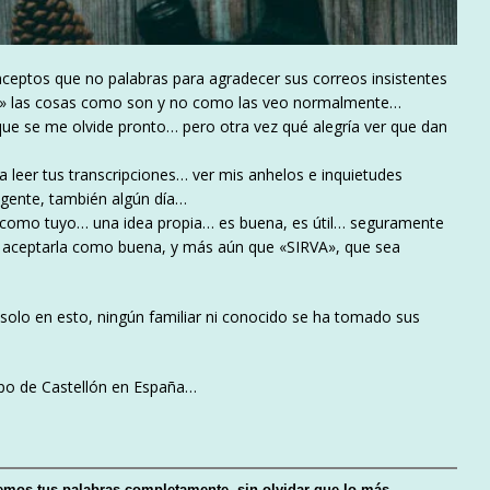
eptos que no palabras para agradecer sus correos insistentes
rdar» las cosas como son y no como las veo normalmente…
e se me olvide pronto… pero otra vez qué alegría ver que dan
 leer tus transcripciones… ver mis anhelos e inquietudes
 gente, también algún día…
o como tuyo… una idea propia… es buena, es útil… seguramente
 de aceptarla como buena, y más aún que «SIRVA», que sea
en esto, ningún familiar ni conocido se ha tomado sus
po de Castellón en España…
emos tus palabras completamente, sin olvidar que lo más