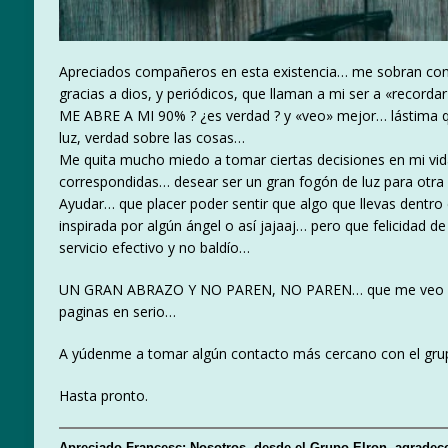
Apreciados compañeros en esta existencia… me sobran conc
gracias a dios, y periódicos, que llaman a mi ser a «reco
ME ABRE A MI 90% ? ¿es verdad ? y «veo» mejor… lástima qu
luz, verdad sobre las cosas…
Me quita mucho miedo a tomar ciertas decisiones en mi vida
correspondidas… desear ser un gran fogón de luz para otra
Ayudar… que placer poder sentir que algo que llevas dentr
inspirada por algún ángel o así jajaaj… pero que felicidad
servicio efectivo y no baldío…
UN GRAN ABRAZO Y NO PAREN, NO PAREN… que me veo solo 
paginas en serio…
A yúdenme a tomar algún contacto más cercano con el gru
Hasta pronto.
Apreciado Francesc: Nosotros, desde el Grupo Elron, agradec