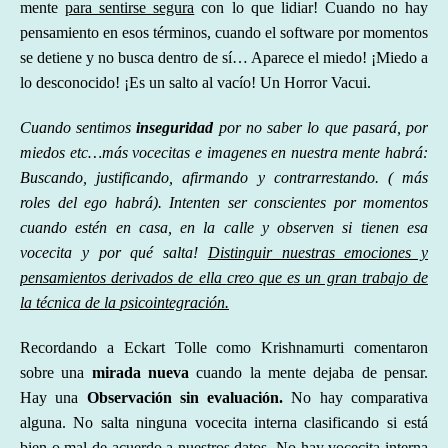
mente
para sentirse segura
con lo que lidiar! Cuando no hay
pensamiento en esos términos, cuando el software por momentos
se detiene y no busca dentro de sí… Aparece el miedo! ¡Miedo a
lo desconocido! ¡Es un salto al vacío!
Un Horror Vacui.
Cuando sentimos
insegur
idad
por no saber lo que pasará, por
miedos etc…más vocecitas e imagenes en nuestra mente habrá:
Buscando, justificando, afirmando y contrarrestando. ( más
roles del ego habrá). Intenten ser conscientes por momentos
cuando estén en casa, en la calle y observen si tienen esa
vocecita y por qué salta!
Distinguir nuestras emociones y
pensamientos derivados de ella
creo que
es un gran trabajo de
la
técnica de la
psicointegración.
Recordando a Eckart Tolle como Krishnamurti comentaron
sobre una
mirada nueva
cuando la mente dejaba de pensar.
Hay una
Observación sin evaluación.
No hay comparativa
alguna. No salta ninguna vocecita interna clasificando si está
bien o mal de acuerdo a nuestros datos. No hay vocecita interna