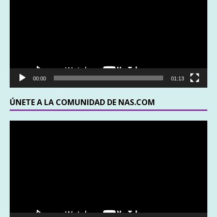
vídeo
00:00
01:13
ÚNETE A LA COMUNIDAD DE NAS.COM
Reproductor
de
vídeo