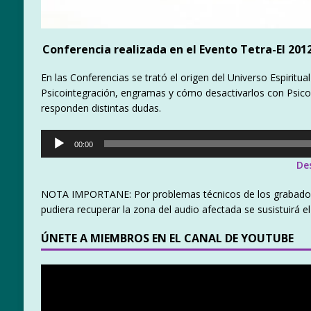
Conferencia realizada en el Evento Tetra-El 201
En las Conferencias se trató el origen del Universo Espiritua
Psicointegración, engramas y cómo desactivarlos con Psico
responden distintas dudas.
Reproductor
00:00
de
De
audio
NOTA IMPORTANE: Por problemas técnicos de los grabadores 
pudiera recuperar la zona del audio afectada se susistuirá 
ÚNETE A MIEMBROS EN EL CANAL DE YOUTUBE
Reproductor
de
vídeo