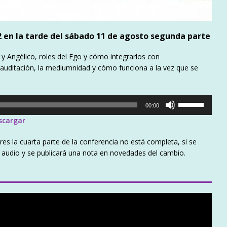
2 en la tarde del sábado 11 de agosto segunda parte
l y Angélico, roles del Ego y cómo integrarlos con
auditación, la mediumnidad y cómo funciona a la vez que se
Utiliza
00:00
las
scargar
teclas
de
la cuarta parte de la conferencia no está completa, si se
flecha
el audio y se publicará una nota en novedades del cambio.
arriba/abajo
para
aumentar
o
disminuir
el
volumen.