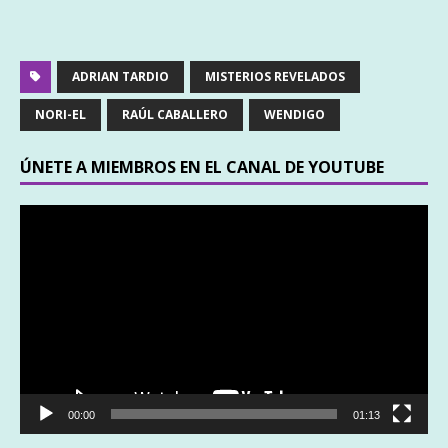
ADRIAN TARDIO
MISTERIOS REVELADOS
NORI-EL
RAÚL CABALLERO
WENDIGO
ÚNETE A MIEMBROS EN EL CANAL DE YOUTUBE
Reproductor
de
vídeo
00:00
01:13