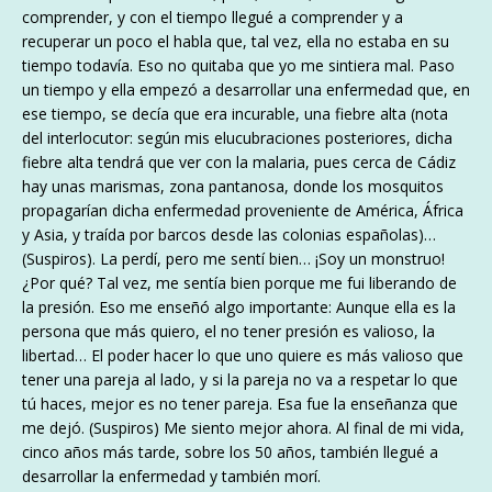
comprender, y con el tiempo llegué a comprender y a
recuperar un poco el habla que, tal vez, ella no estaba en su
tiempo todavía. Eso no quitaba que yo me sintiera mal. Paso
un tiempo y ella empezó a desarrollar una enfermedad que, en
ese tiempo, se decía que era incurable, una fiebre alta (nota
del interlocutor: según mis elucubraciones posteriores, dicha
fiebre alta tendrá que ver con la malaria, pues cerca de Cádiz
hay unas marismas, zona pantanosa, donde los mosquitos
propagarían dicha enfermedad proveniente de América, África
y Asia, y traída por barcos desde las colonias españolas)…
(Suspiros). La perdí, pero me sentí bien… ¡Soy un monstruo!
¿Por qué? Tal vez, me sentía bien porque me fui liberando de
la presión. Eso me enseñó algo importante: Aunque ella es la
persona que más quiero, el no tener presión es valioso, la
libertad… El poder hacer lo que uno quiere es más valioso que
tener una pareja al lado, y si la pareja no va a respetar lo que
tú haces, mejor es no tener pareja. Esa fue la enseñanza que
me dejó. (Suspiros) Me siento mejor ahora. Al final de mi vida,
cinco años más tarde, sobre los 50 años, también llegué a
desarrollar la enfermedad y también morí.