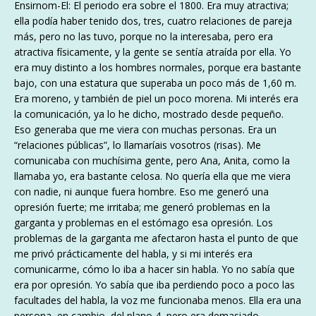
Ensirnom-El: El periodo era sobre el 1800. Era muy atractiva;
ella podía haber tenido dos, tres, cuatro relaciones de pareja
más, pero no las tuvo, porque no la interesaba, pero era
atractiva físicamente, y la gente se sentía atraída por ella. Yo
era muy distinto a los hombres normales, porque era bastante
bajo, con una estatura que superaba un poco más de 1,60 m.
Era moreno, y también de piel un poco morena. Mi interés era
la comunicación, ya lo he dicho, mostrado desde pequeño.
Eso generaba que me viera con muchas personas. Era un
“relaciones públicas”, lo llamaríais vosotros (risas). Me
comunicaba con muchísima gente, pero Ana, Anita, como la
llamaba yo, era bastante celosa. No quería ella que me viera
con nadie, ni aunque fuera hombre. Eso me generó una
opresión fuerte; me irritaba; me generó problemas en la
garganta y problemas en el estómago esa opresión. Los
problemas de la garganta me afectaron hasta el punto de que
me privó prácticamente del habla, y si mi interés era
comunicarme, cómo lo iba a hacer sin habla. Yo no sabía que
era por opresión. Yo sabía que iba perdiendo poco a poco las
facultades del habla, la voz me funcionaba menos. Ella era una
persona, en cambio, del plano 4, pero era demasiado