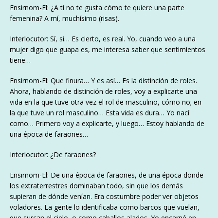
Ensirnom-El: ¿A ti no te gusta cómo te quiere una parte
femenina? A mí, muchísimo (risas).
Interlocutor: Sí, si… Es cierto, es real. Yo, cuando veo a una
mujer digo que guapa es, me interesa saber que sentimientos
tiene…
Ensirnom-El: Que finura… Y es así… Es la distinción de roles.
Ahora, hablando de distinción de roles, voy a explicarte una
vida en la que tuve otra vez el rol de masculino, cómo no; en
la que tuve un rol masculino… Esta vida es dura… Yo nací
como… Primero voy a explicarte, y luego… Estoy hablando de
una época de faraones…
Interlocutor: ¿De faraones?
Ensirnom-El: De una época de faraones, de una época donde
los extraterrestres dominaban todo, sin que los demás
supieran de dónde venían. Era costumbre poder ver objetos
voladores. La gente lo identificaba como barcos que vuelan,
que surcan el cielo, o como caballos alados. Yo encarné en