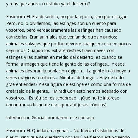
y más que ahora, ó estaba ya el desierto?
Ensirnom-El: Era desértico, no por la época, sino por el lugar.
Pero, no lo olvidemos, las esfinges son un cuento para
vosotros, pero verdaderamente las esfinges han causado
carnicerías. Eran animales que venían de otros mundos;
animales salvajes que podían devorar cualquier cosa en pocos
segundos. Cuando los extraterrestres traen naves con
esfinges y las sueltan en medio del desierto, es cuando se
forma la imagen que tiene la gente de las esfinges… Y esos
animales devoran la población egipcia… La gente lo atribuye a
seres mágicos ó míticos… Alientos de fuego… Hay de todo
¿Me entiendes? Y esa figura de esfinge es como una forma de
creérselo de la gente… ¡Mirad! Con esto hemos acabado con
vosotros… Es tétrico, es tenebroso… ¡Qué no te interese
encontrar un bicho de esos por ahí! (risas irónicas)
Interlocutor: Gracias por darme ese consejo.
Ensirnom-El: Quedaron algunas… No fueron trasladadas de
nuevo, sino que se quedaron por aquí. Se fueron extinguiendo