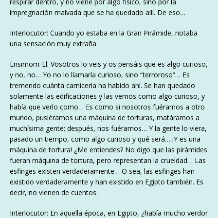
respirar dentro, y no viene por algo físico, sino por la
impregnación malvada que se ha quedado allí. De eso…
Interlocutor: Cuando yo estaba en la Gran Pirámide, notaba
una sensación muy extraña.
Ensirnom-El: Vosotros lo veis y os pensáis que es algo curioso,
y no, no… Yo no lo llamaría curioso, sino “terroroso”… Es
tremendo cuánta carnicería ha habido ahí. Se han quedado
solamente las edificaciones y las vemos como algo curioso, y
había que verlo como… Es como si nosotros fuéramos a otro
mundo, pusiéramos una máquina de torturas, matáramos a
muchísima gente; después, nos fuéramos… Y la gente lo viera,
pasado un tiempo, como algo curioso y qué será… ¡Y es una
máquina de tortura! ¿Me entiendes? No digo que las pirámides
fueran máquina de tortura, pero representan la crueldad… Las
esfinges existen verdaderamente… O sea, las esfinges han
existido verdaderamente y han existido en Egipto también. Es
decir, no vienen de cuentos.
Interlocutor: En aquella época, en Egipto, ¿había mucho verdor