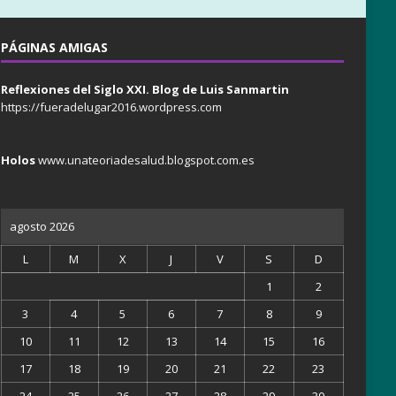
PÁGINAS AMIGAS
Reflexiones del Siglo XXI. Blog de Luis Sanmartin
https://fueradelugar2016.wordpress.com
Holos
www.unateoriadesalud.blogspot.com.es
agosto 2026
L
M
X
J
V
S
D
1
2
3
4
5
6
7
8
9
10
11
12
13
14
15
16
17
18
19
20
21
22
23