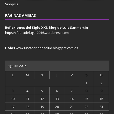
Sinopsis
PÁGINAS AMIGAS
Reflexiones del Siglo XXI. Blog de Luis Sanmartin
https://fueradelugar2016.wordpress.com
Holos
www.unateoriadesalud.blogspot.com.es
agosto 2026
L
M
X
J
V
S
D
1
2
3
4
5
6
7
8
9
10
11
12
13
14
15
16
17
18
19
20
21
22
23