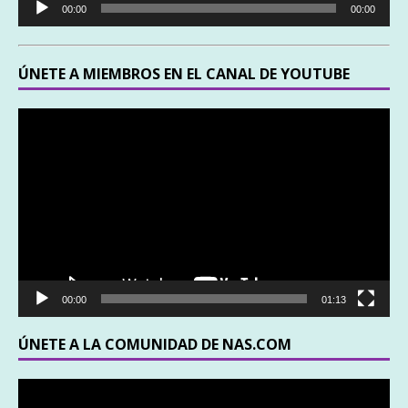
00:00
00:00
de
audio
ÚNETE A MIEMBROS EN EL CANAL DE YOUTUBE
Reproductor
de
vídeo
00:00
01:13
ÚNETE A LA COMUNIDAD DE NAS.COM
Reproductor
de