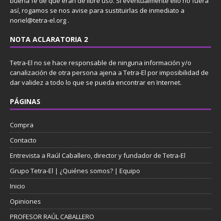
buena fe de que eran de libre uso. Si eventualmente ello no fuera
así, rogamos se nos avise para sustituirlas de inmediato a
noriel@tetra-el.org .
NOTA ACLARATORIA 2
Tetra-El no se hace responsable de ninguna información y/o
canalización de otra persona ajena a Tetra-El por imposibilidad de
dar validez a todo lo que se pueda encontrar en Internet.
PÁGINAS
Compra
Contacto
Entrevista a Raúl Caballero, director y fundador de Tetra-El
Grupo Tetra-El | ¿Quiénes somos? | Equipo
Inicio
Opiniones
PROFESOR RAÚL CABALLERO