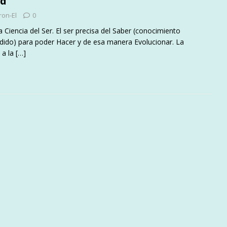
ad
ron-El
0
la Ciencia del Ser. El ser precisa del Saber (conocimiento
dido) para poder Hacer y de esa manera Evolucionar. La
 a la
[…]