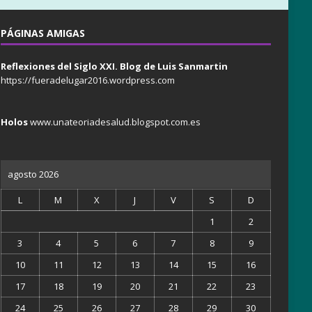
PÁGINAS AMIGAS
Reflexiones del Siglo XXI. Blog de Luis Sanmartin
https://fueradelugar2016.wordpress.com
Holos
www.unateoriadesalud.blogspot.com.es
agosto 2026
L
M
X
J
V
S
D
1
2
3
4
5
6
7
8
9
10
11
12
13
14
15
16
17
18
19
20
21
22
23
24
25
26
27
28
29
30