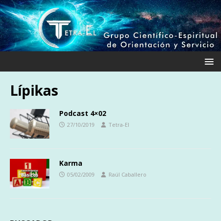
Lípikas
Podcast 4×02
27/10/2019
Tetra-El
Karma
05/02/2009
Raúl Caballero