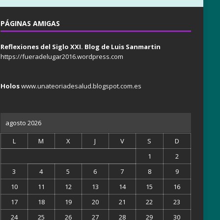
PÁGINAS AMIGAS
Reflexiones del Siglo XXI. Blog de Luis Sanmartin
https://fueradelugar2016.wordpress.com
Holos
www.unateoriadesalud.blogspot.com.es
agosto 2026
L
M
X
J
V
S
D
1
2
3
4
5
6
7
8
9
10
11
12
13
14
15
16
17
18
19
20
21
22
23
24
25
26
27
28
29
30