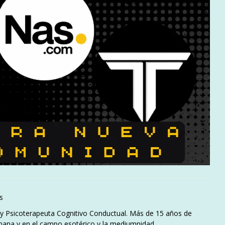
s
l y Psicoterapeuta Cognitivo Conductual. Más de 15 años de
mana y en el campo esotérico y la mediumnidad.