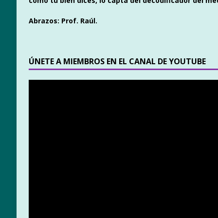
como tú bien dices, lo capta del decodificador del m
Abrazos: Prof. Raúl.
ÚNETE A MIEMBROS EN EL CANAL DE YOUTUBE
Reproductor
de
vídeo