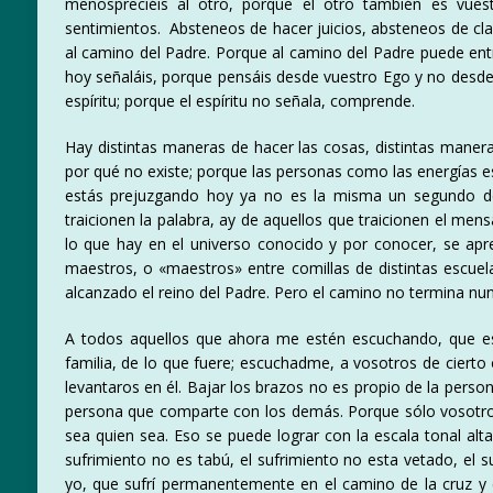
menospreciéis al otro, porque el otro también es vues
sentimientos. Absteneos de hacer juicios, absteneos de cla
al camino del Padre. Porque al camino del Padre puede ent
hoy señaláis, porque pensáis desde vuestro Ego y no desde
espíritu; porque el espíritu no señala, comprende.
Hay distintas maneras de hacer las cosas, distintas manera
por qué no existe; porque las personas como las energías
estás prejuzgando hoy ya no es la misma un segundo de
traicionen la palabra, ay de aquellos que traicionen el men
lo que hay en el universo conocido y por conocer, se apr
maestros, o «maestros» entre comillas de distintas escuela
alcanzado el reino del Padre. Pero el camino no termina nunc
A todos aquellos que ahora me estén escuchando, que es
familia, de lo que fuere; escuchadme, a vosotros de ciert
levantaros en él. Bajar los brazos no es propio de la perso
persona que comparte con los demás. Porque sólo vosotros
sea quien sea. Eso se puede lograr con la escala tonal alta
sufrimiento no es tabú, el sufrimiento no esta vetado, el s
yo, que sufrí permanentemente en el camino de la cruz y 