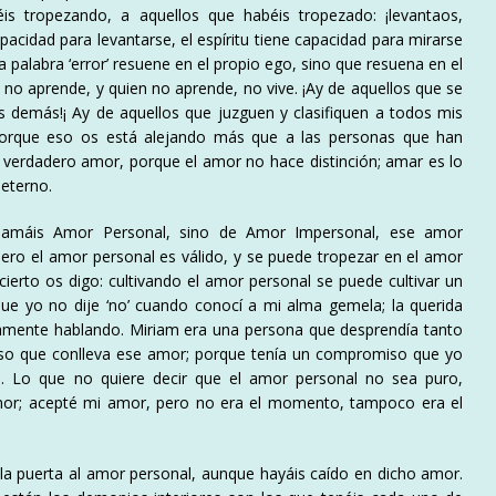
éis tropezando, a aquellos que habéis tropezado: ¡levantaos,
capacidad para levantarse, el espíritu tiene capacidad para mirarse
a palabra ‘error’ resuene en el propio ego, sino que resuena en el
 no aprende, y quien no aprende, no vive. ¡Ay de aquellos que se
os demás!¡ Ay de aquellos que juzguen y clasifiquen a todos mis
orque eso os está alejando más que a las personas que han
 verdadero amor, porque el amor no hace distinción; amar es lo
 eterno.
lamáis Amor Personal, sino de Amor Impersonal, ese amor
ero el amor personal es válido, y se puede tropezar en el amor
cierto os digo: cultivando el amor personal se puede cultivar un
que yo no dije ‘no’ cuando conocí a mi alma gemela; la querida
camente hablando. Miriam era una persona que desprendía tanto
iso que conlleva ese amor; porque tenía un compromiso que yo
. Lo que no quiere decir que el amor personal no sea puro,
amor; acepté mi amor, pero no era el momento, tampoco era el
 la puerta al amor personal, aunque hayáis caído en dicho amor.