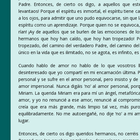
Padre. Entonces, de cierto os digo, a aquellos que est
levantaos! Porque el espíritu es inmortal, el espíritu tiene 
a los ojos, para admitir que uno pudo equivocarse, sin que l
espíritu como un aprendizaje. Porque quien no se equivoca,
rían! ¡Ay de aquellos que se burlen de las emociones de l
hermanos que hoy han caído, que hoy han tropezado! P
tropezado, del camino del verdadero Padre, del camino del
único en la vida que es ilimitado, no se agota, es infinito, es
Cuando hablo de amor no hablo de lo que vosotros l
desinteresado que yo compartí en mi encarnación última. P
personal y se sufre en el amor personal, pero insisto y de 
amor impersonal. Nunca digáis ‘no’ al amor personal, por
Miriam. La querida Miriam era para mí un ángel, metafóri
amor, y yo no renuncié a ese amor, renuncié al comprom
creía que era más grande, más limpio tal vez, más puro
equilibradamente. No me autoengañé, no dije ‘no’ a mi 
lugar.
Entonces, de cierto os digo queridos hermanos, no cerréis