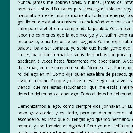
Nunca, jamás me sobrevaloréis, y nunca, jamás os infrava
remarcar tantas dificultades para descargar, sólo me vo
transmito en este mismo momento toda mi energía, tod
gentilmente está ahora mismo intencionándome con esa fid
sufre porque el otro no comprenda la palabra. Yo tambié
labor no es menos que la que hice yo y tu sufrimiento t
reconozco, tenía temor de ser juzgado. Yo me expresaba en
palabra iba a ser tomada, yo sabía que había gente que 
crecer, iba a transformar las vidas de muchos con pocas 
apedrear, a veces hasta físicamente me apedrearon. A ve
duele más; en ese momento sentía ‘dónde estas Padre, q
rol del ego en mí. Como dije: quien esté libre de pecado, que
levante la mano. Porque yo tuve roles de ego que a veces 
viendo, que me estás escuchando, que me estás sintiend
derecho del mundo a tener ego. Todo el derecho del mundo; 
Demonizamos al ego, como siempre dice Johnakan-Ur-El, m
pozo gravitatorio’, y es cierto, pero no demonicemos al 
esconderlo, es lícito que tu tengas ego querido hermano, e
amarte, y eso también es dignidad. Pero yo me sentía tan
por lo que fueran a hacer, pero el amor que sentía por el 