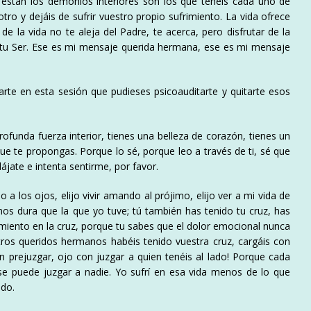
 están los demonios interiores son los que tenéis cada uno de
ro y dejáis de sufrir vuestro propio sufrimiento. La vida ofrece
 de la vida no te aleja del Padre, te acerca, pero disfrutar de la
 de tu Ser. Ese es mi mensaje querida hermana, ese es mi mensaje
rte en esta sesión que pudieses psicoauditarte y quitarte esos
ofunda fuerza interior, tienes una belleza de corazón, tienes un
ue te propongas. Porque lo sé, porque leo a través de ti, sé que
lájate e intenta sentirme, por favor.
do a los ojos, elijo vivir amando al prójimo, elijo ver a mi vida de
os dura que la que yo tuve; tú también has tenido tu cruz, has
imiento en la cruz, porque tu sabes que el dolor emocional nunca
otros queridos hermanos habéis tenido vuestra cruz, cargáis con
on prejuzgar, ojo con juzgar a quien tenéis al lado! Porque cada
 se puede juzgar a nadie. Yo sufrí en esa vida menos de lo que
ndo.