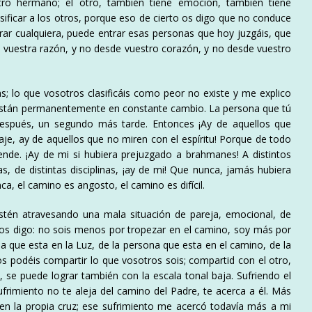
tro hermano; el otro, también tiene emoción, también tiene
para
sificar a los otros, porque eso de cierto os digo que no conduce
aumentar
rar cualquiera, puede entrar esas personas que hoy juzgáis, que
o
 vuestra razón, y no desde vuestro corazón, y no desde vuestro
disminuir
el
volumen.
s; lo que vosotros clasificáis como peor no existe y me explico
 están permanentemente en constante cambio. La persona que tú
spués, un segundo más tarde. Entonces ¡Ay de aquellos que
saje, ay de aquellos que no miren con el espíritu! Porque de todo
ende. ¡Ay de mi si hubiera prejuzgado a brahmanes! A distintos
s, de distintas disciplinas, ¡ay de mi! Que nunca, jamás hubiera
a, el camino es angosto, el camino es difícil.
tén atravesando una mala situación de pareja, emocional, de
o os digo: no sois menos por tropezar en el camino, soy más por
na que esta en la Luz, de la persona que esta en el camino, de la
 podéis compartir lo que vosotros sois; compartid con el otro,
, se puede lograr también con la escala tonal baja. Sufriendo el
ufrimiento no te aleja del camino del Padre, te acerca a él. Más
en la propia cruz; ese sufrimiento me acercó todavía más a mi