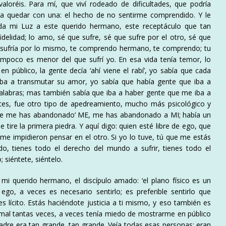
loréis. Para mí, que viví rodeado de dificultades, que podría
y a quedar con una: el hecho de no sentirme comprendido. Y le
a mi Luz a este querido hermano, este receptáculo que tan
elidad; lo amo, sé que sufre, sé que sufre por el otro, sé que
n sufría por lo mismo, te comprendo hermano, te comprendo; tu
ampoco es menor del que sufrí yo. En esa vida tenía temor, lo
 público, la gente decía ‘ahí viene el rabí’, yo sabía que cada
iba a transmutar su amor, yo sabía que había gente que iba a
palabras; mas también sabía que iba a haber gente que me iba a
ces, fue otro tipo de apedreamiento, mucho más psicológico y
ue me has abandonado’ ME, me has abandonado a MI; había un
 tire la primera piedra. Y aquí digo: quien esté libre de ego, que
me impidieron pensar en el otro. Si yo lo tuve, tú que me estás
o, tienes todo el derecho del mundo a sufrir, tienes todo el
siéntete, siéntelo.
i querido hermano, el discípulo amado: ‘el plano físico es un
ego, a veces es necesario sentirlo; es preferible sentirlo que
s lícito. Estás haciéndote justicia a ti mismo, y eso también es
 mal tantas veces, a veces tenía miedo de mostrarme en público
Padre era tan grande, tan grande. Veía todas esas personas; eran