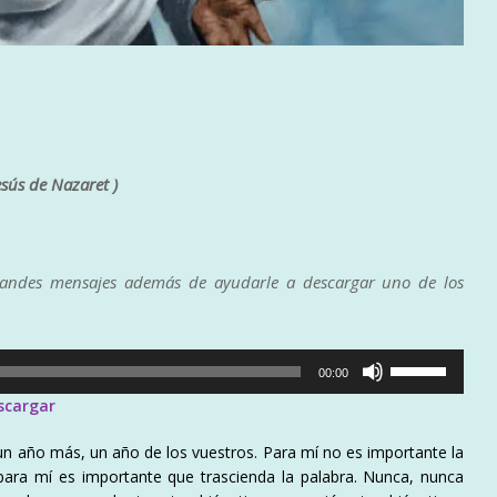
sús de Nazaret )
randes mensajes además de ayudarle a descargar uno de los
Utiliza
00:00
las
scargar
teclas
de
 año más, un año de los vuestros. Para mí no es importante la
flecha
para mí es importante que trascienda la palabra. Nunca, nunca
arriba/abajo