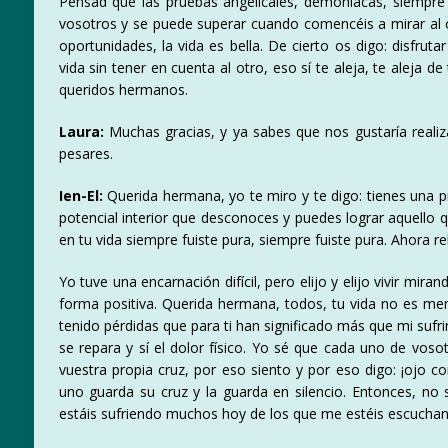
Pensad que las pruebas angelicales, demoníacas, siempre
vosotros y se puede superar cuando comencéis a mirar al ot
oportunidades, la vida es bella. De cierto os digo: disfrutar
vida sin tener en cuenta al otro, eso sí te aleja, te aleja
queridos hermanos.
Laura:
Muchas gracias, y ya sabes que nos gustaría realiza
pesares.
Ien-El:
Querida hermana, yo te miro y te digo: tienes una pr
potencial interior que desconoces y puedes lograr aquello q
en tu vida siempre fuiste pura, siempre fuiste pura. Ahora re
Yo tuve una encarnación difícil, pero elijo y elijo vivir miran
forma positiva. Querida hermana, todos, tu vida no es men
tenido pérdidas que para ti han significado más que mi sufr
se repara y sí el dolor físico. Yo sé que cada uno de vos
vuestra propia cruz, por eso siento y por eso digo: ¡ojo c
uno guarda su cruz y la guarda en silencio. Entonces, no
estáis sufriendo muchos hoy de los que me estéis escucha