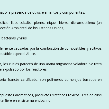
irmado la presencia de otros elementos y componentes:
ilicio, litio, cobalto, plomo, niquel, hierro, dibromoetileno (un
tección Ambiental de los Estados Unidos).
acterias y virus.
blemente causadas por la combustión de combustibles y aditivos
ustible especial Al-Ice.
, los cuales parecen de una araña migratoria voladora. Se trata
e expulsado por los reactores.
torio francés certificado: son polímeros complejos basados en
puestos aromáticos, productos sintéticos tóxicos. Tres de ellos
erfiere en el sistema endocrino.