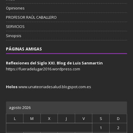
Opiniones
PROFESOR RAÚL CABALLERO
SERVICIOS
Sinopsis
PÁGINAS AMIGAS
Reflexiones del Siglo XXI. Blog de Luis Sanmartin
https://fueradelugar2016.wordpress.com
Holos
www.unateoriadesalud.blogspot.com.es
agosto 2026
L
M
X
J
V
S
D
1
2