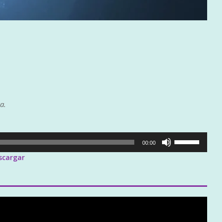
a.
Utiliza
00:00
las
scargar
teclas
de
flecha
arriba/abajo
para
aumentar