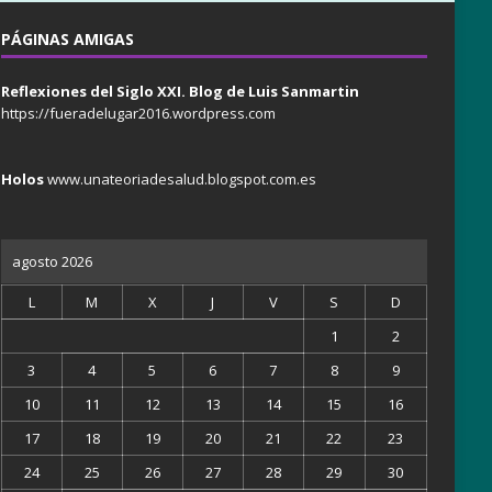
PÁGINAS AMIGAS
Reflexiones del Siglo XXI. Blog de Luis Sanmartin
https://fueradelugar2016.wordpress.com
Holos
www.unateoriadesalud.blogspot.com.es
agosto 2026
L
M
X
J
V
S
D
1
2
3
4
5
6
7
8
9
10
11
12
13
14
15
16
17
18
19
20
21
22
23
24
25
26
27
28
29
30