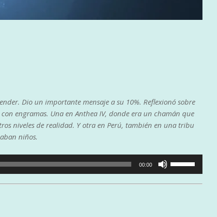
ender. Dio un importante mensaje a su 10%. Reflexionó sobre
ares con engramas. Una en Anthea IV, donde era un chamán que
ros niveles de realidad. Y otra en Perú, también en una tribu
caban niños.
Utiliza
00:00
las
teclas
de
flecha
arriba/abajo