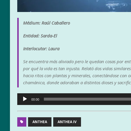
Médium: Raúl Caballero
Entidad: Sarda-El
Interlocutor: Laura
Se encuentra más aliviado pero le quedan cosas por ent
por qué la vida es tan injusta. Relató dos vidas simil
hacia ritos con plantas y minerales, conectándose con ot
chamánica, donde adoraban a distintos dioses y sacrifi
Reproductor
00:00
de
audio
ANTHEA
ANTHEA IV