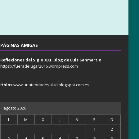
PÁGINAS AMIGAS
Reflexiones del Siglo XXI. Blog de Luis Sanmartin
https://fueradelugar2016.wordpress.com
Holos
www.unateoriadesalud.blogspot.com.es
agosto 2026
L
M
X
J
V
S
D
1
2
3
4
5
6
7
8
9