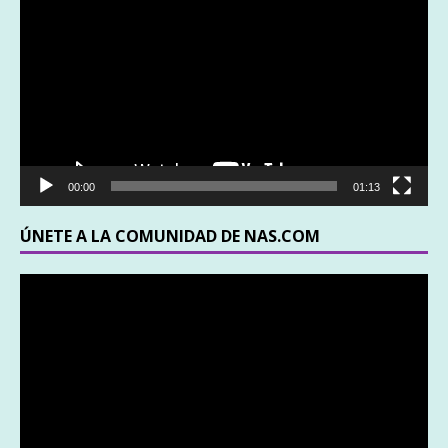
de
vídeo
00:00
01:13
ÚNETE A LA COMUNIDAD DE NAS.COM
Reproductor
de
vídeo