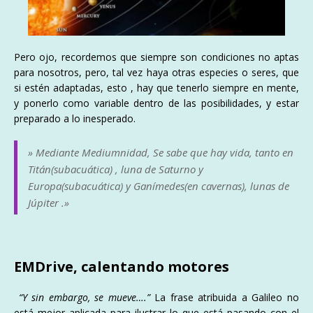
Pero ojo, recordemos que siempre son condiciones no aptas
para nosotros, pero, tal vez haya otras especies o seres, que
si estén adaptadas, esto , hay que tenerlo siempre en mente,
y ponerlo como variable dentro de las posibilidades, y estar
preparado a lo inesperado.
» Mediante Mediumnidad, Se sabe que hay vida, tanto en
Titán(subacuática) , luna de Saturno y
Europa(subacuática) y Ganímedes(en cavernas), lunas de
Júpiter .»
EMDrive, calentando motores
“Y sin embargo, se mueve….”
La frase atribuida a Galileo no
está mejor aplicada para ilustrar lo que está pasando con el