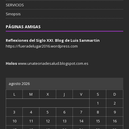
SERVICIOS
Sinopsis
PÁGINAS AMIGAS
Reflexiones del Siglo XXI. Blog de Luis Sanmartin
https://fueradelugar2016.wordpress.com
Holos
www.unateoriadesalud.blogspot.com.es
agosto 2026
L
M
X
J
V
S
D
1
2
3
4
5
6
7
8
9
10
11
12
13
14
15
16