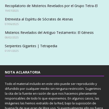
Recopilatorio de Misterios Revelados por el Grupo Tetra-El
19/07/2025
Entrevista al Espíritu de Sócrates de Atenas
07/06/2025
Misterios Revelados del Antiguo Testamento: El Génesis
08/02/2025
Serpientes Gigantes | Tetrapedia
01/01/2025
NOTA ACLARATORIA
Todo el material incluido en este sitio puede ser reproducido y
difundido por cualquier medio sin ninguna restricción. Sugerimos
la cita de la fuente en razón de que nos hacemos plenamente
responsables de todo lo que exponemos. En algunos casos, las
imágenes las hemos extraído de la Red, bajo la suposición de
buena fe de que eran de libre uso. Si eventualmente ello no fuera