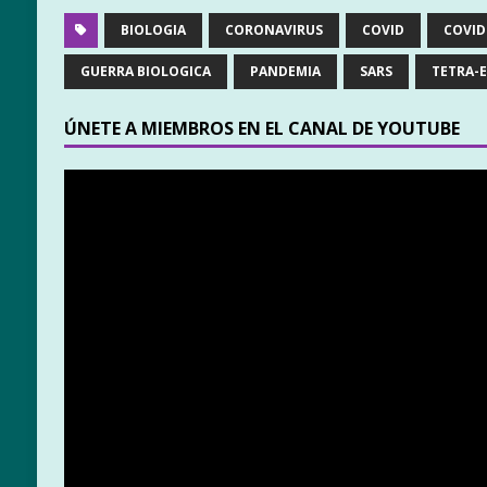
BIOLOGIA
CORONAVIRUS
COVID
COVID
GUERRA BIOLOGICA
PANDEMIA
SARS
TETRA-E
ÚNETE A MIEMBROS EN EL CANAL DE YOUTUBE
Reproductor
de
vídeo