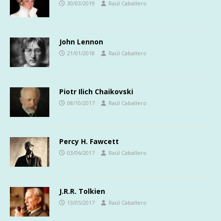
30/03/2019
Raúl Caballero
John Lennon
21/01/2018
Raúl Caballero
Piotr Ilich Chaikovski
08/10/2017
Raúl Caballero
Percy H. Fawcett
03/06/2017
Raúl Caballero
J.R.R. Tolkien
13/05/2017
Raúl Caballero