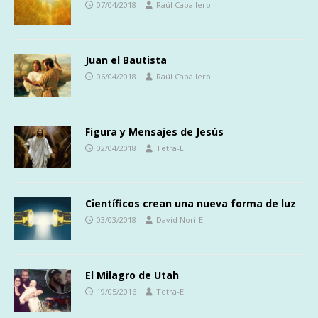
07/04/2018
Raúl Caballero
Juan el Bautista
06/04/2018
Raúl Caballero
Figura y Mensajes de Jesús
02/04/2018
Tetra-El
Científicos crean una nueva forma de luz
03/03/2018
David Nori-El
El Milagro de Utah
19/05/2016
Tetra-El