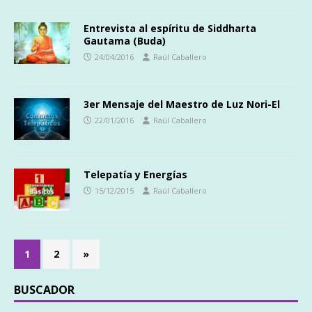
Entrevista al espíritu de Siddharta
Gautama (Buda)
24/04/2016
Raúl Caballero
3er Mensaje del Maestro de Luz Nori-El
22/01/2016
Raúl Caballero
Telepatía y Energías
15/12/2015
Raúl Caballero
1
2
»
BUSCADOR