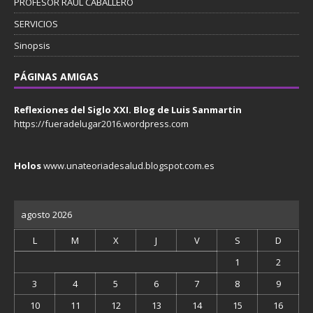
PROFESOR RAÚL CABALLERO
SERVICIOS
Sinopsis
PÁGINAS AMIGAS
Reflexiones del Siglo XXI. Blog de Luis Sanmartin
https://fueradelugar2016.wordpress.com
Holos
www.unateoriadesalud.blogspot.com.es
agosto 2026
L
M
X
J
V
S
D
1
2
3
4
5
6
7
8
9
10
11
12
13
14
15
16