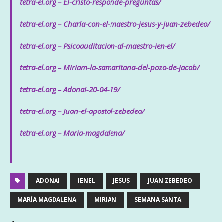
tetra-el.org – El-cristo-responde-preguntas/
tetra-el.org – Charla-con-el-maestro-jesus-y-juan-zebedeo/
tetra-el.org – Psicoauditacion-al-maestro-ien-el/
tetra-el.org – Miriam-la-samaritana-del-pozo-de-jacob/
tetra-el.org – Adonai-20-04-19/
tetra-el.org – Juan-el-apostol-zebedeo/
tetra-el.org – Maria-magdalena/
ADONAI
IENEL
JESUS
JUAN ZEBEDEO
MARÍA MAGDALENA
MIRIAN
SEMANA SANTA