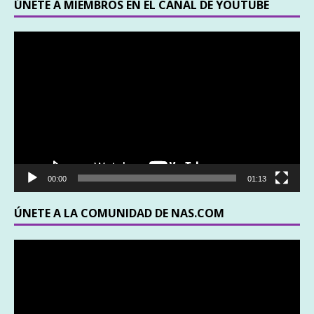
ÚNETE A MIEMBROS EN EL CANAL DE YOUTUBE
Reproductor
de
vídeo
00:00
01:13
ÚNETE A LA COMUNIDAD DE NAS.COM
Reproductor
de
vídeo